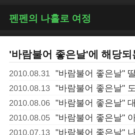
펜펜의 나홀로 여정
'바람불어 좋은날'에 해당되는
"바람불어 좋은날" 
2010.08.31
"바람불어 좋은날" 
2010.08.13
"바람불어 좋은날"
2010.08.06
"바람불어 좋은날" 아
2010.08.05
"바람불어 좋은날" 나
2010.07.13