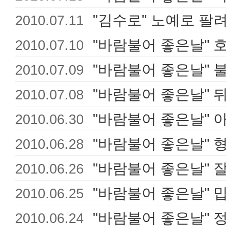
"김수로" 노예로 팔
2010.07.11
"바람불어 좋은날" 
2010.07.10
"바람불어 좋은날" 
2010.07.09
"바람불어 좋은날" 
2010.07.08
"바람불어 좋은날" 
2010.06.30
"바람불어 좋은날"
2010.06.28
"바람불어 좋은날" 
2010.06.26
"바람불어 좋은날" 
2010.06.25
"바람불어 좋은날" 
2010.06.24