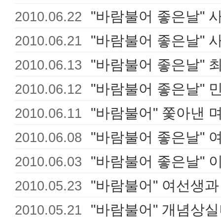
"바람불어 좋은날"
2010.06.22
"바람불어 좋은날" 
2010.06.21
"바람불어 좋은날" 
2010.06.13
"바람불어 좋은날" 
2010.06.12
"바람불어" 쫓아낸 
2010.06.11
"바람불어 좋은날" 
2010.06.08
"바람불어 좋은날" 
2010.06.03
"바람불어" 여선생과
2010.05.23
"바람불어" 개념상실
2010.05.21