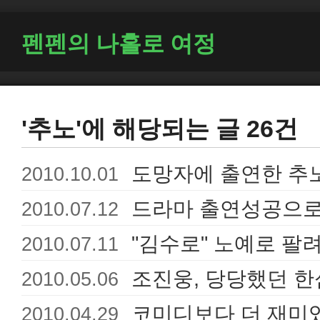
펜펜의 나홀로 여정
'추노'에 해당되는 글 26건
도망자에 출연한 추
2010.10.01
드라마 출연성공으로
2010.07.12
"김수로" 노예로 팔
2010.07.11
조진웅, 당당했던 한
2010.05.06
코미디보다 더 재미
2010.04.29