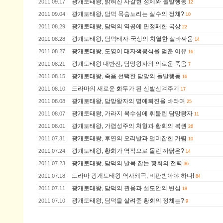
광개토태왕, 밝혀진 사갈현 정체와 돌발행동
2011.09.17
12
광개토태왕, 담덕 목숨노리는 살수의 정체?
2011.09.04
10
광개토태왕, 담덕의 역공에 판정패한 국상
2011.08.29
22
광개토태왕, 담덕태자-국상의 치열한 샅바싸움
2011.08.28
14
광개토태왕, 도영이 태자책봉식을 멈춘 이유
2011.08.27
16
광개토태왕 대반전, 담망왕자의 의로운 죽음
2011.08.21
7
광개토태왕, 죽음 선택한 담망의 돌발행동
2011.08.15
16
드라마의 새로운 화두가 된 신발신겨주기
2011.08.10
17
광개토태왕, 담망왕자의 명예퇴진을 바라며
2011.08.08
25
광개토태왕, 가라지 복수심에 휘둘린 담망왕자
2011.08.07
11
광개토태왕, 가렴성주의 처형과 황회의 복권
2011.08.01
26
광개토태왕, 후연의 오리발과 덜미잡힌 가렴
2011.07.31
10
광개토태왕, 황회가 역적으로 몰린 까닭은?
2011.07.24
14
광개토태왕, 담덕의 발목 잡는 황회의 전력
2011.07.23
36
드라마 광개토태왕 역사왜곡, 비판받아야 하나!
2011.07.18
84
광개토태왕, 담덕의 관용과 설도안의 변심
2011.07.11
18
광개토태왕, 담덕을 살려준 황회의 정체는?
2011.07.10
9