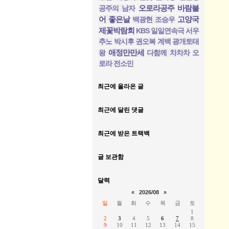
오로라공주
바람불
공주의 남자
어 좋은날
고양국
백광현 조승우
제꽃박람회
KBS 일일연속극
서우
추노
박시후
권오복
계백
광개토태
애정만만세
왕
다함께 차차차
오
로라 전소민
최근에 올라온 글
최근에 달린 댓글
최근에 받은 트랙백
글 보관함
달력
«
2026/08
»
일
월
화
수
목
금
토
1
2
3
4
5
6
7
8
9
10
11
12
13
14
15