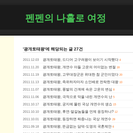
펜펜의 나홀로 여정
'광개토태왕'에 해당되는 글 27건
광개토태왕, 드디어 고구려왕이 보이기 시작했다
2011.12.03
4
광개토태왕, 개연수 아들 고운의 어이없는 변절
2011.11.20
16
광개토태왕, 고무대장군은 위대한 참 군인이었다
2011.11.19
20
광개토태왕, 즉위하자마자 소인배로 전락한 대왕
2011.11.13
10
광개토태왕, 풍발의 간계에 속은 고운의 변심
2011.11.07
8
광개토태왕, 극적으로 막을 내린 개연수의 난
2011.11.06
5
광개토태왕, 궁지에 몰린 국상 개연수의 생쇼
2011.10.17
15
광개토태왕, 후연·말갈놈들을 언제 응징하나?
2011.10.10
12
광개토태왕, 등장하면 짜증나는 국상 개연수
2011.10.01
29
광개토태왕, 뜬금없는 담덕-도영의 국혼제안
2011.09.18
6