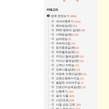
카테고리
분류 전체보기
(6890)
국내여행후기
(1541)
해파랑길(완)
(52)
DMZ 평화의 길(완)
(36)
서해랑길(완)
(116)
남파랑길
(9)
외씨버선길
(15)
동작충효길(완)
(8)
부천둘레길(완)
(6)
치악산 둘레길(완)
(12)
지리산 둘레길(완)
(22)
소백산 자락길
(10)
강화나들길(완)
(23)
대청호 오백리길(완)
(22)
강원도평화누리길
(21)
올림픽 아리바우길
(7)
안동선비순례길(완)
(10)
산행후기
(762)
꽃과 식물
(423)
사진(포토)
(58)
사찰.성당.교회
(355)
역사.문화.예술