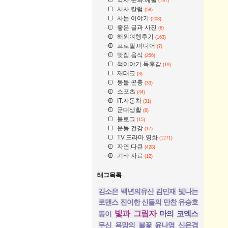
(797)
시사.칼럼
(58)
사는 이야기
(208)
좋은 글과 사진
(6)
해외여행후기
(163)
프로필.미디어
(7)
맛집.음식
(256)
책이야기.독후감
(19)
재태크
(3)
동물.곤충
(33)
스포츠
(44)
IT.자동차
(31)
군대생활
(6)
블로그
(15)
운동.건강
(17)
TV.드라마.영화
(1271)
자연.다큐
(428)
기타 자료
(12)
태그목록
김소은
백년의유산
김민재
빛나는
로맨스
진이한
신들의 만찬
유승호
빛과 그림자
마의
코엑스
동이
무신
욕망의 불꽃
윤나영
신은경