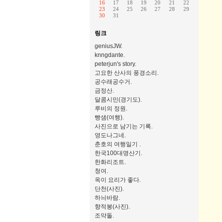
16
17
18
19
20
21
22
23
24
25
26
27
28
29
30
31
링크
geniusJW.
knngdante.
peterjun's story.
고요한 산사의 풍경소리.
공수래공수거.
금정산.
달콤시민(경기도).
루비의 정원.
빵샘(여행).
사진으로 남기는 기록.
영도나그네.
춘호의 여행일기 .
한국100대명산기.
한화리조트.
청여.
옥이 요리가 좋다.
단천(사진).
하늬바람.
향적봉(사진).
조약돌.