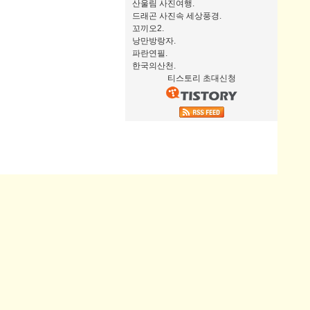
산울림 사진여행.
드래곤 사진속 세상풍경.
꼬끼오2.
낭만방랑자.
파란연필.
한국의산천.
티스토리 초대신청