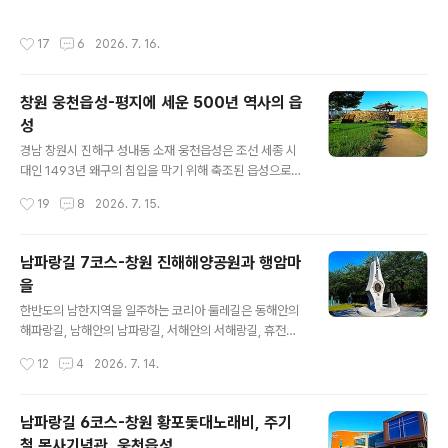
게 되었습니다. 마을 남쪽 해변가에 도착하자 바라보이는
종 체험활동을 할 수 있는 새로운 명소가 바로 지금 소개하
풍경이 환상적입니다. 초승달 모양의 철길이 해변을 감싸
려는 진해해양공원입니다. 경남 창원시 진해구 명동 소재
작성시간
17
6
2026. 7. 16.
는 가운데 어촌정주항인 행암항에..
진해해양공원은 남해안관광벨트사업의 일환으로 해군본부
로부터 무상 임대한 퇴역함(진해함)을 활용하여 한국 제일
의 군항도시에 걸맞게 설립된 공원입니다. 해양관광도시의
창원 웅천읍성-평지에 세운 500년 역사의 읍
기상을 고취시키는 역사, 문화, 교육, 체험의 장으로 활용과
성
함께 관광 상품화로 지역발전을 도모하려는 것입니다. 이
글 내용
곳에는 해양 솔라파크, 어류생태학습관, 해전사체험관, 해
경남 창원시 진해구 성내동 소재 웅천읍성은 조선 세종 시
양생물 테마파크와 같은 다양한 체험시설 뿐만 아니라 아
대인 1493년 왜구의 침입을 막기 위해 축조된 읍성으로
름다운 바다 풍광을 감상할 수 있는 데크로드까지 이용할
산지가 아닌 평지에 세워져 누구나 부담 없이 발을 내디딜
작성시간
19
8
2026. 7. 15.
수 있습니다.(자료/대한민국 구석구석). 도..
수 있는 정겨운 산책로로 사랑을 받는 곳입니다. 적으로부
터 성을 보호하던 깊은 도랑인 해자는 이제 맑은 물길을 따
라 걷는 수변 데크길로 변모하여 시민들에게 쾌적한 쉼터
남파랑길 7코스-창원 진해해양공원과 행암마
를 제공합니다. 단단하게 쌓아 올린 성벽 위를 거닐며 웅천
을
동 마을의 소박한 풍경과 탁 트인 평지를 내려다보면 시각
글 내용
적인 해방감과 함께 과거로 시간 여행을 떠난 듯한 묘한 감
한반도의 남한지역을 일주하는 코리아 둘레길은 동해안의
흥을 느낄 수 있습니다.(자료/대한민국 구석구석). 조선 중
해파랑길, 남해안의 남파랑길, 서해안의 서해랑길, 휴전선
종 5년(1510)에는 삼포왜란으로 동문이 함락되어 소실되
의 DMZ 평화누리길로 구성되어 있습니다. 이 중 남파랑길
작성시간
12
4
2026. 7. 14.
기도 하였고 임진왜란 때는 왜군이 주둔하던 웅천왜성에
은 남쪽의 쪽빛바다와 함께 걷는 길이라는 뜻으로, 부산 오
딸린 성으로 사용되기도 했습니다. 이..
륙도 해맞이공원에서 전남 해남 땅끝마을까지 남해안을 따
라 총 90개 코스로 이루어진 1,470km의 걷기여행길입니
남파랑길 6코스-창원 황포돛대노래비, 주기
다. 이 길을 걸으며 남해의 수려한 해안경관과 대도시의 화
철 목사기념관, 웅천읍성