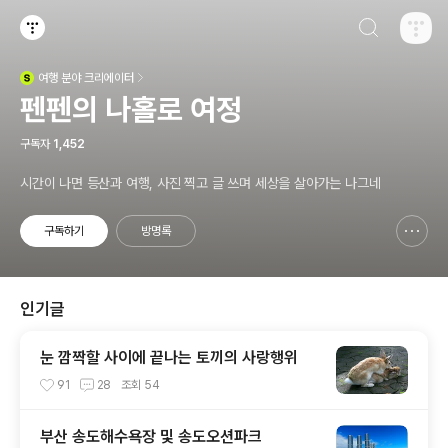
검색하기
티스토리
여행
분야 크리에이터
(새창열림)
펜펜의 나홀로 여정
구독자
1,452
시간이 나면 등산과 여행, 사진 찍고 글 쓰며 세상을 살아가는 나그네
구독하기
방명록
신고하기 레이어
열기
인기글
눈 깜짝할 사이에 끝나는 토끼의 사랑행위
91
28
조회
54
부산 송도해수욕장 및 송도오션파크