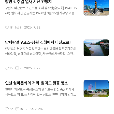
창원 김주열 열사 시신 인양지
데, 길이 잘 정비가 되어 있어 걷기 좋고 곳곳에 시화와 벽
글 내용
창원시 마산합포구 신포동 소재 김주열(金朱烈 1943-19
화, 그리고 철도 역무원 조형물이 있습니다. 폐선된 철길을
60) 열사 시신 인양지는 1960년 3월 15일 자유당 이승만
이용해 주민들의 휴식공간으로 성공한 대표적인 사례는 서
독재정권이 저지른 부정선거에 항거한 마산 3.15의거 시위
울 경의선 숲길을 들 수 있습니다. 경의선은 1906년 서울
중 행방불명되었다가 사망한 열사의 시신이 발견된 장소입
(용산)에서 출발해 개성, 사리원, 평양을 거쳐 신의주까지
작성시간
19
9
2026. 7. 28.
니다. 김주열 열사는 행방불명된 날로부터 27일 후인 4월
내달렸던 499km의 철도로 오랜 세월동안 서울시민의 애
11일 마산 앞바다에 시신이 떠올랐는데 열사의 시신은 오
환과 추억이 깃든 철길입니다. 그..
른쪽 눈에 최루탄이 박혀 끔찍한 모습이었습니다. 이는 독
남파랑길 9코스-창원 진해에서 마산으로!
재자의 하수인인 경찰들이 3.15 의거 현장에서 쓰러진 열
글 내용
사의 시신에 돌을 매달아 바다에 던져버렸던 것입니다. 이
한반도의 남한지역을 일주하는 코리아 둘레길은 동해안의
와 같은 만행에 마산 시민들의 분노는 민중봉기로 폭발했
해파랑길, 남해안의 남파랑길, 서해안의 서해랑길, 휴전선
고 이날 4.11마산민주항쟁의 불길이 전국으로 번져 마침내
의 DMZ 평화누리길로 구성되어 있습니다. 이 중 남파랑길
4.19혁명으로 이루어졌고 그래서 이곳을 “4월 혁명발원
은 남쪽의 쪽빛바다와 함께 걷는 길이라는 뜻으로, 부산 오
작성시간
15
9
2026. 7. 27.
지”라고 부르게 되었으며, ..
륙도 해맞이공원에서 전남 해남 땅끝마을까지 남해안을 따
라 총 90개 코스로 이루어진 1,470km의 걷기여행길입니
다. 이 길을 걸으며 남해의 수려한 해안경관과 대도시의 화
인천 월미문화의 거리-월미도 핫플 명소
려함, 농산어촌마을의 소박함을 모두 만날 수 있을 것입니
글 내용
다. 남파랑길 9코스는 창원시 진해구 태백동 진해드림로드
인천시 제물포구 북성동 소재 월미도는 인천 중심지에서
입구에서 출발해 마산합포구 마산항입구에 이르는 15.1k
서쪽으로 약 1km 거리에 있는 섬으로 인천 내항의 방파제
m의 도보길로서, 길을 걸으며 봉암교, 수출자유지역교, 임
역할을 하고 있습니다. 월미도라는 이름은 섬의 모양이 반
항선 그린웨이, 가고파 꼬부랑길 벽화마을, 창원시립마산
달 꼬리처럼 휘어져 있다고 하여 붙여진 이름입니다. 192
작성시간
22
10
2026. 7. 24.
문신미술관, 마산항, 창원 김주열 열사..
3년 1km 석축을 쌓아 육지와 연결된 섬이 되었습니다. 월