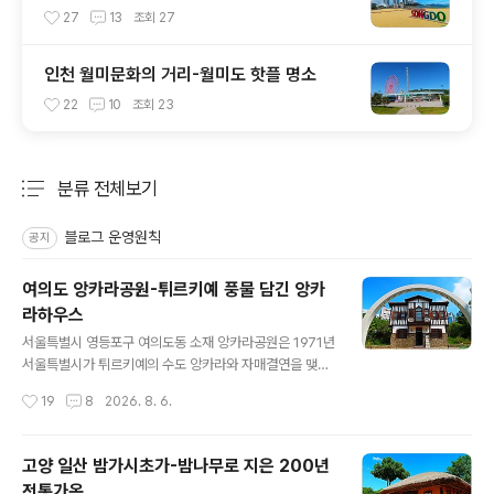
27
13
조회
27
인천 월미문화의 거리-월미도 핫플 명소
22
10
조회
23
분류 전체보기
주요 글 목록
블로그 운영원칙
공지
여의도 앙카라공원-튀르키예 풍물 담긴 앙카
라하우스
글 내용
서울특별시 영등포구 여의도동 소재 앙카라공원은 1971년
서울특별시가 튀르키예의 수도 앙카라와 자매결연을 맺은
것을 기념하며 튀르키예의 풍물이 담긴 테마공원으로 조성
작성시간
19
8
2026. 8. 6.
해 1977년 개원한 공원으로 이곳에는 앙카라 하우스라는
건물이 있는데, 그 건물 안에는 터키의 민속 용품들이 전시
되어 있습니다. 그런데 이 공원의 명칭과 관련해서는 상당
고양 일산 밤가시초가-밤나무로 지은 200년
히 헷갈립니다. 원래는 앙카라공원이었지만 후일 자매근린
전통가옥