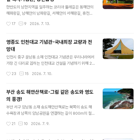
려함, 농산어촌마을의 소박함을 모두 만날 수 있을 것입니
글 내용
다. 남파랑길 7코스는 창원시 진해구 제덕사거리에서 출발
한반도의 남한지역을 일주하는 코리아 둘레길은 동해안의
해 진해구 상리마을입구에 이르는 10.9km 도보길로, 길을
해파랑길, 남해안의 남파랑길, 서해안의 서해랑길, 휴전선
걸으며 삼포노래비, 창원의 대표 관광자원 중 하나인 진해
의 DMZ 평화누리길로 구성되어 있습니다. 이 중 남파랑길
작성시간
17
9
2026. 7. 13.
해양공원과 창원 앞바다의 섬 경관, 바다를 배경으로 철길
은 남쪽의 쪽빛바다와 함께 걷는 길이라는 뜻으로, 부산 오
과 함께하는 행암마을 등을 함께 ..
륙도 해맞이공원에서 전남 해남 땅끝마을까지 남해안을 따
라 총 90개 코스로 이루어진 1,470km의 걷기여행길입니
영종도 인천대교 기념관-국내최장 교량과 전
다. 이 길을 걸으며 남해의 수려한 해안경관과 대도시의 화
망대
려함, 농산어촌마을의 소박함을 모두 만날 수 있을 것입니
글 내용
다. 남파랑길 6코스는 부산 강서구 송정공원에서 출발해
인천시 중구 운남동 소재 인천대교 기념관은 우리나라에서
창원시 진해구 제덕사거리에 이르는 14.7km 도보길로, 길
가장 긴 다리로 꼽히는 인천대교 건설을 기념하기 위해 20
을 걸으며 부산진해 경제자유구역, 황포돛대 노래비, 흰돌
10년 개관한 기념관입니다. 2009년 개통한 인천대교는
작성시간
23
15
2026. 7. 10.
메공원, 독립운동가 주기철목사 기념관, 웅천읍성을 만납
인천국제공항이 위치한 영종도와 송도국제도시를 연결하
니다. 이번 코스는 대도시 창원의 도..
는 다리로 교량구간이 총 길이 21.38km, 사장교 주탑 높
이가 238.5m에 달할 정도로 규모가 대단합니다. 영종도
부산 송도 해안산책로-그림 같은 송도와 영도
쪽 인천대교 톨게이트 옆에 위치한 기념관은 총 4층 규모
의 풍경!
로 전시실, 휴식 공간, 전망대가 있습니다. 1층부터 3층까
글 내용
지 이어지는 전시실에서는 인천대교 개요부터 연혁, 사업
부산 서구 암남동 소재 송도해안산책로는 북쪽의 송도 해
추진과정, 성과, 구간별 구성, 건설과정 등 인천대교와 관련
수욕장과 남쪽의 암남공원을 연결하는 길이 800m의 철재
한 다양한 정보를 자세하게 소개합니다. 또한 중간 중간 영
데크(폭 1m)로 편도 20분 정도가 소요되며, 곳곳에 끝없
작성시간
21
10
2026. 7. 9.
상물, 모형 등이 설치돼 재미를 더합니다. 3층에는 체험 공
이 펼쳐진 수평선과 배들을 바라볼 수 있는 전망대 3개소
간이 있는데, 자동차..
와 구름다리 2개소가 있습니다. 송도 해안산책로는 심신
단련을 위하여 조성한 길이지만, 한반도 공룡의 전성기인