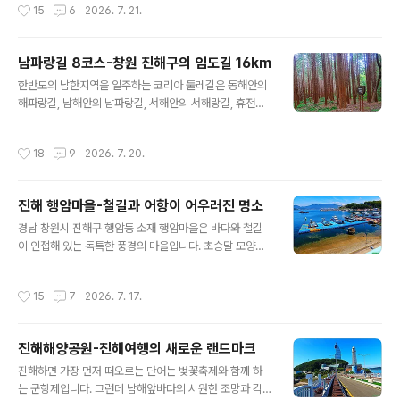
작성시간
15
6
2026. 7. 21.
장과 월미문화의 거리를 재정비하고 월미산을..
년 6월 개관)으로 2층 상설전시실에는 인천화교협회와 화
교중산학교·개인이 기증한 화교 관련 자료들을 전시하고
있습니다. 인천화교역사관은 총 2층 규모로 1층에는 기획
남파랑길 8코스-창원 진해구의 임도길 16km
전시실, 2층에는 화교역사관이 위치합니다. 메인 전시관인
글 내용
한반도의 남한지역을 일주하는 코리아 둘레길은 동해안의
화교역사관은 우리나라에 정착한 화교들의 역사와 문화를
해파랑길, 남해안의 남파랑길, 서해안의 서해랑길, 휴전선
소개합니다. 화교 역사를 보여주는 영상, 화교들이 실제 사
의 DMZ 평화누리길로 구성되어 있습니다. 이 중 남파랑길
용했던 옛 물건, 화교들의 생활사를 보여주는 전시품 등을
은 남쪽의 쪽빛바다와 함께 걷는 길이라는 뜻으로, 부산 오
살펴볼 수 있습니다. 지금의 인천 차이나타운이 어떻게 탄
작성시간
18
9
2026. 7. 20.
륙도 해맞이공원에서 전남 해남 땅끝마을까지 남해안을 따
생했는지 그 배경을 이해하는 데 도움이 됩니다. 한중문화
라 총 90개 코스로 이루어진 1,470km의 걷기여행길입니
관을 관람하고 나면 관람동선은..
다. 이 길을 걸으며 남해의 수려한 해안경관과 대도시의 화
진해 행암마을-철길과 어항이 어우러진 명소
려함, 농산어촌마을의 소박함을 모두 만날 수 있을 것입니
글 내용
다. 남파랑길 8코스는 창원시 진해구 장천동 상리마을입구
경남 창원시 진해구 행암동 소재 행암마을은 바다와 철길
에서 출발해 태백동 진해드림로드 입구에 이르는 16km 도
이 인접해 있는 독특한 풍경의 마을입니다. 초승달 모양으
보길입니다. 이 길은 천자봉(507m), 시루봉(653m), 웅
로 휘어진 선착장과 그 옆을 따라 놓인 철길이 만들어내는
산(710m), 덕주봉(602m), 장복산(584m) 숲길로 전체
풍경은 이색적인 장면을 연출합니다. 철길이 끝나는 지점
작성시간
15
7
2026. 7. 17.
구간이 임도로 구성되..
에는 파도 소리를 들으며 걸을 수 있는 해안 산책로가 조성
되어 있고, 산책로를 따라 걷다 보면 탁 트인 바다를 한눈에
조망할 수 있는 전망대가 있는데 해 질 무렵 아름다운 노을
진해해양공원-진해여행의 새로운 랜드마크
을 볼 수 있습니다. 도심 속 일상에서 벗어나 잠시 머물며
글 내용
힐링하기에 좋은 여행지입니다.(자료/대한민국 구석구석).
진해하면 가장 먼저 떠오르는 단어는 벚꽃축제와 함께 하
필자는 남파랑길 창원 7코스를 걸으며 행안마을을 경유하
는 군항제입니다. 그런데 남해앞바다의 시원한 조망과 각