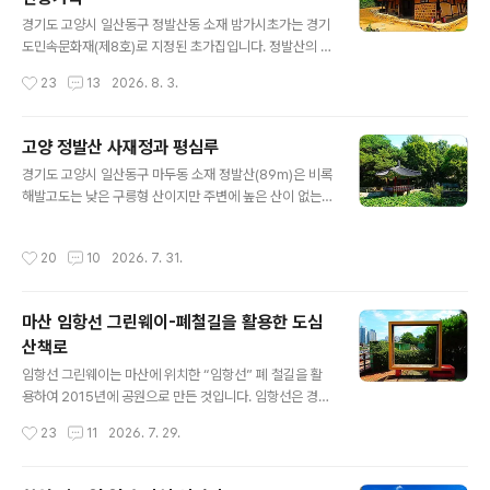
공원(자매공원)으로 이름이 바뀌었으나 시민들은 원래 이
글 내용
름인 앙카라공원으로 널리 불러 왔으며 영등포구청은 202
경기도 고양시 일산동구 정발산동 소재 밤가시초가는 경기
6년 2월 다시 앙카라공원으로 환원했다고 합니다. 현지 안
도민속문화재(제8호)로 지정된 초가집입니다. 정발산의 북
내지도에도 앙카라공원으로 표기되어 있으며, 카카오지도
동쪽에 위치한 이 초가는 과거 이 마을이 밤나무가 울창했
작성시간
23
13
2026. 8. 3.
와 네이버지도에도 동일한 이름으로 적혀 있습니다. 서울
고 이 밤나무를 건물의 재목으로 사용해 유래된 것입니다.
지하철 9호선과 신림선 샛강역 3번 출..
따라서 이 가옥의 주요 구조재인 기둥, 대들보, 문지방, 문
설주 그리고 마루와 서까래뿐만 아니라 가구나 주요 생활
고양 정발산 사재정과 평심루
용품들이 모두 밤나무를 재료로 만들어졌습니다. 경의중앙
글 내용
경기도 고양시 일산동구 마두동 소재 정발산(89m)은 비록
선과 서해선 풍산역 1번출구로 나와 무궁화로를 따라 서쪽
해발고도는 낮은 구릉형 산이지만 주변에 높은 산이 없는
으로 간 다음 저동고교사거리에서 횡단보도를 건너면 좌측
일산신도시의 특성상 이 지역의 주산입니다. 이곳에서는
모퉁이에 밤가시초가가 있습니다. 풍산역 맞은편에는 밤가
매 2년마다 도당굿이 올려집니다. 정발이라는 지명은 특별
시공원이 있어 자칫 이쪽으로 잘 못 갔을 경우 보도육교를
작성시간
20
10
2026. 7. 31.
한 산봉우리가 없이 솥과 같이 민둥하고 산 아래쪽은 마치
건너 저동고교사거리 쪽으로 가면 됩니다. 그런데 저동고
밥주발과 같이 넓적하다고 해서 생겨난 이름입니다. 이곳
교사거리에서 무궁화로 옆에 있는 작은 출..
은 소나무와 잣나무가 울창하고 자연학습원, 체육시설, 연
마산 임항선 그린웨이-폐철길을 활용한 도심
못정원 등이 조성되어 있어 산 전체가 정발산공원으로 지
산책로
정되어 있습니다. 수도권지하철 3호선 정발산역 3번 출구
글 내용
로 나가면 고양경의로누리길과 정발산공원 종합안내도가
임항선 그린웨이는 마산에 위치한 “임항선” 폐 철길을 활
있습니다. 정발산 둘레길을 따라 숲으로 진입합니다. 노루
용하여 2015년에 공원으로 만든 것입니다. 임항선은 경전
목 야외극장 옆에는 조각 작품이 놓여 있군요. 전통정원에
선 마산역에서∼북마산역∼신마산역∼마산항역을 잇는 노
작성시간
23
11
2026. 7. 29.
는 반듯한 사각의 정자가 있는데 바로 사재정..
선으로 1905년에 개통하여 2011년 폐지되었습니다. 이
에 창원시에서는 구 마산세관에서 석전사거리 개나리 아파
트까지의 4.6㎞ 폐 철길구간을 공원으로 재탄생 시켰는