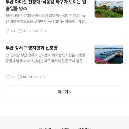
부산 아미산 전망대-낙동강 하구가 보이는 일
중생대 백악기 지층을 시기별로 한눈에 볼 수 있는 명소이
출일몰 명소
기도 합니다. 송도해수욕장 남단에는 송도어항방파제가 있
글 내용
는데 여기서부터 남쪽해안을 따라 해안산책로가 조성되어
부산 사하구 다대동~장림동에 걸쳐 있는 아미산(234m)
있습니다. 출입문을 들어서면 전국에서 수집한 암석(돌멩
은 비록 해발고도는 낮지만 이 동네에서는 영향력이 제법
이)을 전시해 놓고 있네요. 내부 출입문을 들어서면 해안 데
큰 산이라고 합니다. 정상부에는 응봉 봉수대 모형이 설치
작성시간
20
10
2026. 7. 8.
크길이 시작됩니다. 데크에 오라 뒤돌아보는 어항방파제와
되어 있으며, 다대포해수욕장, 몰운대, 다대포항, 장림과 신
송도해수욕장의 풍경이 멋집니다. ..
평 등을 볼 수 있어 조망이 매우 좋습니다. 아미산 남쪽 주
택단지 경사면에는 아미산 전망대가 있습니다. 부산 사하
부산 강서구 명지항과 신호항
구 다대동 소재 아미산전망대에서는 낙동강 하구만이 가진
글 내용
◎ 명지항 부산 강서구 명지동에 위치한 명지항은 낙동강
특색 있는 모래섬들을 한눈에 조망할 수 있으며 떨어지는
강물과 남해 바다가 만나는 하구에 자리 잡은 유서 깊은 어
낙조와 낮게 나는 솔개의 아름다운 조합을 볼 수 있는 명소
항입니다. 과거 명지도가 섬이었던 시절부터 육지를 잇는
입니다. 부산 사하구와 강서구에는 기나 긴 세월을 유구히
주요 포구이자 나루터 역할을 해왔으며, 현재는 어촌뉴딜
흘러 온 낙동강이 마침내 먼 바다로 나가는 마지막 지점인
작성시간
22
14
2026. 7. 7.
300사업 등을 통해 한층 안전하고 정비된 어촌마을로 거
낙동강 하구가 위치합니다. 그 중 사하구 다대포해수욕장
듭나고 있습니다. 명지항은 낙동강 하구 습지보호지역과
인근에는 주변의 다양한 모래톱..
인접해 있어 일반적인 동해나 남해의 포구와는 다른 독특
더보기
한 생태적 분위기를 자아냅니다. 잔잔한 호수 같은 낙동강
물길과 드넓은 갈대밭, 그리고 계절마다 찾아오는 철새들
을 함께 만날 수 있는 평온한 곳입니다. 최근에는 어민들을
위한 접안시설 정비와 어구 창고 마련 등 환경 개선이 이루
어져 한층 더 깔끔해졌습니다. 명지항(명지선창) 일대는 부
산의 대표..
의안내