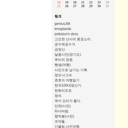
18
19
20
21
22
23
24
25
26
27
28
29
30
31
링크
geniusJW.
knngdante.
peterjun's story.
고요한 산사의 풍경소리.
공수래공수거.
금정산.
달콤시민(경기도).
루비의 정원.
빵샘(여행).
사진으로 남기는 기록.
영도나그네.
춘호의 여행일기 .
한국100대명산기.
한화리조트.
청여.
옥이 요리가 좋다.
단천(사진).
하늬바람.
향적봉(사진).
조약돌.
산울림 사진여행.