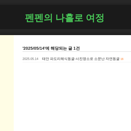
펜펜의 나홀로 여정
'2025/05/14'에 해당되는 글 1건
태안 파도리해식동굴-사진명소로 소문난 자연동굴
2025.05.14
16