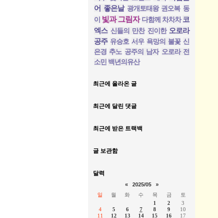
어 좋은날
광개토태왕
권오복
동
빛과 그림자
코
이
다함께 차차차
엑스
오로라
신들의 만찬
진이한
공주
유승호
서우
욕망의 불꽃
신
은경
추노
공주의 남자
오로라 전
소민
백년의유산
최근에 올라온 글
최근에 달린 댓글
최근에 받은 트랙백
글 보관함
달력
«
2025/05
»
일
월
화
수
목
금
토
1
2
3
4
5
6
7
8
9
10
11
12
13
14
15
16
17