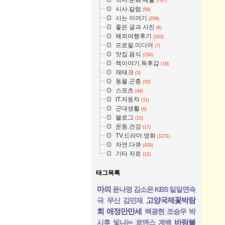
(797)
시사.칼럼
(58)
사는 이야기
(208)
좋은 글과 사진
(6)
해외여행후기
(163)
프로필.미디어
(7)
맛집.음식
(256)
책이야기.독후감
(19)
재태크
(3)
동물.곤충
(33)
스포츠
(44)
IT.자동차
(31)
군대생활
(6)
블로그
(15)
운동.건강
(17)
TV.드라마.영화
(1271)
자연.다큐
(428)
기타 자료
(12)
태그목록
마의
윤나영
김소은
KBS 일일연속
고양국제꽃박람
극
무신
김민재
회
애정만만세
백광현 조승우
박
바람불
시후
빛나는 로맨스
계백