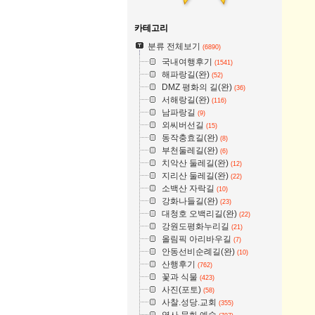
카테고리
분류 전체보기
(6890)
국내여행후기
(1541)
해파랑길(완)
(52)
DMZ 평화의 길(완)
(36)
서해랑길(완)
(116)
남파랑길
(9)
외씨버선길
(15)
동작충효길(완)
(8)
부천둘레길(완)
(6)
치악산 둘레길(완)
(12)
지리산 둘레길(완)
(22)
소백산 자락길
(10)
강화나들길(완)
(23)
대청호 오백리길(완)
(22)
강원도평화누리길
(21)
올림픽 아리바우길
(7)
안동선비순례길(완)
(10)
산행후기
(762)
꽃과 식물
(423)
사진(포토)
(58)
사찰.성당.교회
(355)
역사.문화.예술