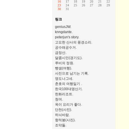
16
17
18
19
20
21
22
23
24
25
26
27
28
29
30
31
링크
geniusJW.
knngdante.
peterjun's story.
고요한 산사의 풍경소리.
공수래공수거.
금정산.
달콤시민(경기도).
루비의 정원.
빵샘(여행).
사진으로 남기는 기록.
영도나그네.
춘호의 여행일기 .
한국100대명산기.
한화리조트.
청여.
옥이 요리가 좋다.
단천(사진).
하늬바람.
향적봉(사진).
조약돌.