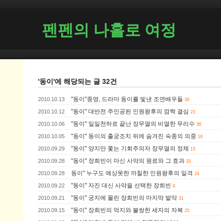
펜펜의 나홀로 여정
'동이'에 해당되는 글 32건
"동이"종영, 드라마 동이를 빛낸 조연배우들
2010.10.13
30
"동이" 대반전 주인공된 인원왕후의 깜짝 결심
2010.10.12
23
"동이" 일일천하로 끝난 장무열의 비열한 무리수
2010.10.06
36
"동이" 동이의 출궁조치 뒤에 숨겨진 숙종의 의중
2010.10.05
16
"동이" 양지만 쫓는 기회주의자 장무열의 정체
2010.09.29
15
"동이" 장희빈이 마신 사약의 원료와 그 효과
2010.09.28
20
동이" 누구도 예상못한 까칠한 인원왕후의 일격
2010.09.28
24
"동이" 자진 대신 사약을 선택한 장희빈
2010.09.22
9
"동이" 궁지에 몰린 장희빈의 마지막 발악
2010.09.21
31
"동이" 장희빈의 억지와 불쌍한 세자의 자복
2010.09.15
25