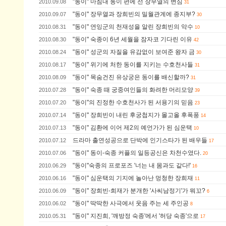
"동이" 마침내 동이 편에 선 장무열의 변심
2010.09.08
31
"동이" 장무열과 장희빈의 밀월관계에 종지부?
2010.09.07
30
"동이" 연잉군의 천재성을 알린 장희빈의 악수
2010.08.31
10
"동이" 숙종이 6년 세월을 잠자코 기다린 이유
2010.08.30
42
"동이" 성군의 자질을 유감없이 보여준 왕자 금
2010.08.24
30
"동이" 위기에 처한 동이를 지키는 수호천사들
2010.08.17
31
"동이" 목숨건진 유상궁은 동이를 배신할까?
2010.08.09
31
"동이" 숙종 때 궁중여인들의 화려한 머리모양
2010.07.28
39
"동이"의 진정한 수호천사가 된 서용기의 믿음
2010.07.20
23
"동이" 장희빈이 내린 후궁첩지가 몰고올 후폭풍
2010.07.14
14
"동이" 김환에 이어 제2의 예언가가 된 심운택
2010.07.13
10
드라마 출연성공으로 단박에 인기스타가 된 배우들
2010.07.12
17
"동이" 동이-숙종 커플의 일등공신은 차천수였다.
2010.07.06
20
"동이"숙종의 프로포즈 '너는 내 몸과도 같다!'
2010.06.29
16
"동이" 심운택의 기지에 놀아난 멍청한 장희재
2010.06.16
11
"동이" 장희빈-희재가 분개한 '사씨남정기'가 뭐꼬?
2010.06.09
6
"동이" 딱딱한 사극에서 웃음 주는 세 주인공
2010.06.02
8
"동이" 지진희, '깨방정 숙종'에서 '허당 숙종'으로
2010.05.31
17