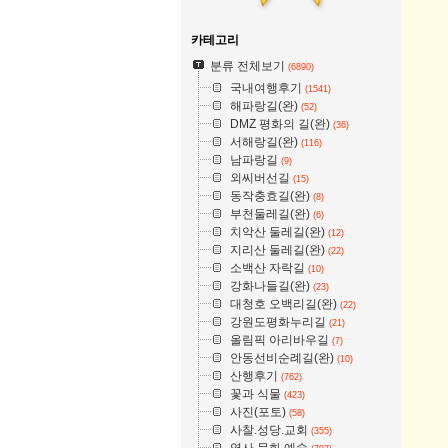
카테고리
분류 전체보기
(6890)
국내여행후기
(1541)
해파랑길(완)
(52)
DMZ 평화의 길(완)
(36)
서해랑길(완)
(116)
남파랑길
(9)
외씨버선길
(15)
동작충효길(완)
(8)
부천둘레길(완)
(6)
치악산 둘레길(완)
(12)
지리산 둘레길(완)
(22)
소백산 자락길
(10)
강화나들길(완)
(23)
대청호 오백리길(완)
(22)
강원도평화누리길
(21)
올림픽 아리바우길
(7)
안동선비순례길(완)
(10)
산행후기
(762)
꽃과 식물
(423)
사진(포토)
(58)
사찰.성당.교회
(355)
역사.문화.예술