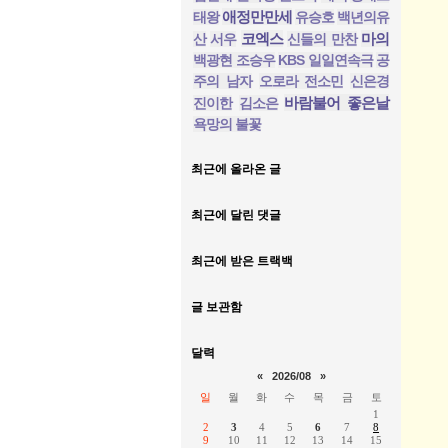
애정만만세
태왕
유승호
백년의유
코엑스
마의
산
서우
신들의 만찬
백광현 조승우
KBS 일일연속극
공
주의 남자
오로라 전소민
신은경
바람불어 좋은날
진이한
김소은
욕망의 불꽃
최근에 올라온 글
최근에 달린 댓글
최근에 받은 트랙백
글 보관함
달력
«
2026/08
»
일
월
화
수
목
금
토
1
2
3
4
5
6
7
8
9
10
11
12
13
14
15