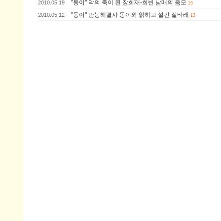
"동이" 악의 축이 된 장희재-희빈 남매의 음모
2010.05.19
15
"동이" 만능해결사 동이와 얽히고 설킨 실타래
2010.05.12
13