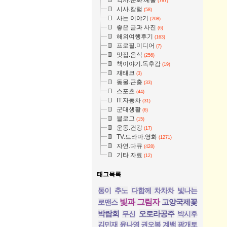
(797)
시사.칼럼
(58)
사는 이야기
(208)
좋은 글과 사진
(6)
해외여행후기
(163)
프로필.미디어
(7)
맛집.음식
(256)
책이야기.독후감
(19)
재태크
(3)
동물.곤충
(33)
스포츠
(44)
IT.자동차
(31)
군대생활
(6)
블로그
(15)
운동.건강
(17)
TV.드라마.영화
(1271)
자연.다큐
(428)
기타 자료
(12)
태그목록
동이
추노
다함께 차차차
빛나는
빛과 그림자
고양국제꽃
로맨스
박람회
오로라공주
무신
박시후
김민재
윤나영
권오복
계백
광개토