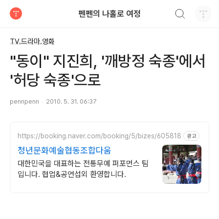
검색하기
펜펜의 나홀로 여정
티스토리
TV.드라마.영화
"동이" 지진희, '깨방정 숙종'에서
'허당 숙종'으로
pennpenn
2010. 5. 31. 06:37
https://booking.naver.com/booking/5/bizes/605818
광고
청년문화예술협동조합다움
대한민국을 대표하는 전통무예 퍼포먼스 팀
입니다. 협업&공연섭외 환영합니다.