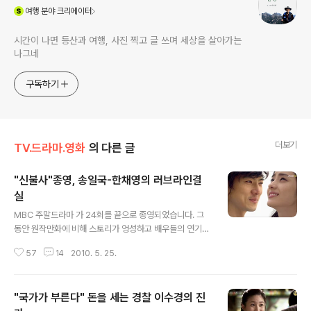
(새창열림)
여행
분야 크리에이터
시간이 나면 등산과 여행, 사진 찍고 글 쓰며 세상을 살아가는
나그네
구독하기
더보기
TV.드라마.영화
의 다른 글
"신불사"종영, 송일국-한채영의 러브라인결
실
글 내용
MBC 주말드라마 가 24회를 끝으로 종영되었습니다. 그
동안 원작만화에 비해 스토리가 엉성하고 배우들의 연기가
부족하다는 비판이 제기되었지만, 몇 차례 반전을 거듭한
57
14
2010. 5. 25.
끝에 우리사회에 권선징악적인 메시지를 던진 채 마무리되
었습니다. 지금까지 등장인물 중에서 여러 사람이 죽었지
만 가장 더러운 죽음은 황달수-황우현 부자의 경우이며, 가
"국가가 부른다" 돈을 세는 경찰 이수경의 진
장 안타까운 죽음은 최강타(마이클 킹, 피터팬/송읽구 분)