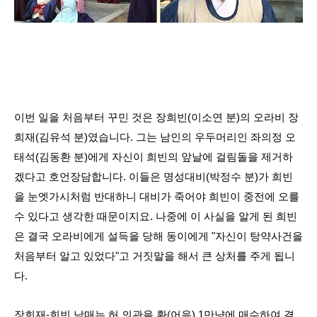
이번 일을 처음부터 꾸민 것은 장희빈(이소연 분)의 오라비 장
희재(김유석 분)였습니다. 그는 남인의 우두머리인 좌의정 오
태석(김동환 분)에게 자신이 희빈의 앞날에 걸림돌을 제거하
겠다고 호언장담합니다. 이들은 명성대비(박정수 분)가 희빈
을 눈엣가시처럼 반대하니 대비가 죽어야 희빈이 중전에 오를
수 있다고 생각한 때문이지요. 나중에 이 사실을 알게 된 희빈
은 결국 오라비에게 설득을 당해 동이에게 "자신이 탕약사건을
처음부터 알고 있었다"고 거짓말을 해서 큰 상처를 주게 됩니
다.
장희재-희빈 남매는 허 의관을 환(어음) 1만냥에 매수하여 결