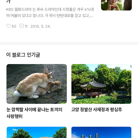
의 헤어진 여동생 서미수 형사(본명 최강희/추자연 분)입니
가
글 내용
다. ▲ 아버지를 배신하고 정의의 편에 섰다 음독한 장미
KBS 월화드라마 는 후속 드라마인데 시청률은 겨우 6%대
장미(유인영 분)는 최강타의 아버지를 죽인 4인방 중 한 명
에 머물러 있다고 합니다. 가 워낙 탄탄대로를 걷고 있고,
인 용비그룹 장용 회장(정한용 분)의 딸입니다. 강타가 마
같은 날 시작한 가 선방하고 있기 때문이랍니다. 글쓴이도
이클이란 이름으로 나타나 용비그룹과 합작사업을 추진할
50
11
2010. 5. 24.
동이 때문에 본방사수는 못하고 다시 보기를 하고 있는데
때부터 장미는 마이클에게 푹 빠져 그를 ..
요. 주인공 김상경(고진혁 역)과 이수경(오하나 역)에 대한
연기논란이 있기는 하지만 4회까지 진행된 현재 스토리는
꽤 흥미롭게 전개되고 있습니다. 먼저 오하나 순경이 어떤
인물인지 볼까요. KBS 홈페이지의 등장인물란을 인용합니
이 블로그 인기글
다. 『"나랏돈이 곧 내 돈" 이란 좌우명을 몸소 실천하는 대
한민국 9급 순경. 모든 집안 물품은 지구대 생필품으로 해
결하고, 서로 좋은 게 좋은 거라는 상부상조 정신을 되새기
며 사사로운 민원을 개인적으로 해결해주고 개평을 받는
다. 불리한 말은 무시하지만 ..
눈 깜짝할 사이에 끝나는 토끼의
고양 정발산 사재정과 평심루
사랑행위