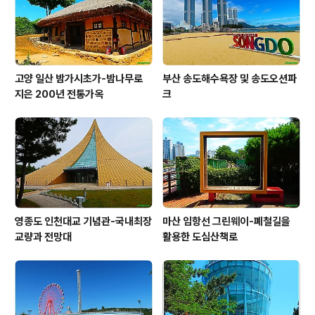
고양 일산 밤가시초가-밤나무로
부산 송도해수욕장 및 송도오션파
지은 200년 전통가옥
크
영종도 인천대교 기념관-국내최장
마산 임항선 그린웨이-폐철길을
교량과 전망대
활용한 도심산책로