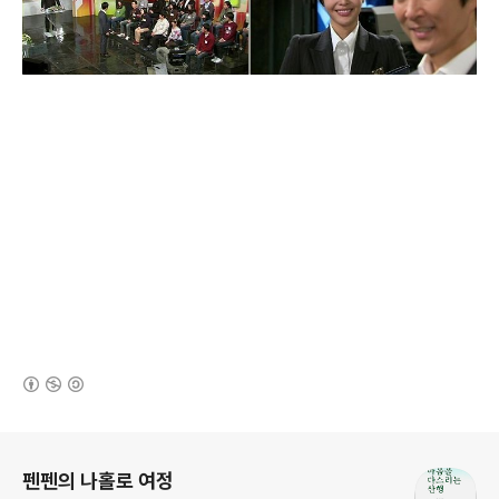
(새창열림)
로그 정보
펜펜의 나홀로 여정