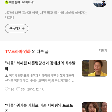
(새창열림)
여행
분야 크리에이터
시간이 나면 등산과 여행, 사진 찍고 글 쓰며 세상을 살아가는
나그네
구독하기
더보기
TV.드라마.영화
의 다른 글
"대물" 서혜림 대통령당선과 강태산의 최후발
악
글 내용
▲ 복지당 민동표의 배신과 서혜림의 막판 뒤집기 대통령
선거를 목전에 두고 서혜림(고현정 분)의 국민지지율이 턱
밑까지 추격해오자 초조해하던 강태산(차인표 분)은 드디
126
35
2010. 12. 17.
어 마지막 카드를 사용합니다. 복지당 민동포(윤주상 분)
대표를 찾아가서 지금까지 그랬던 것처럼 추악한 뒷거래를
한 것입니다. 강태산은 민동포에게 자신이 집권하면 이원
"대물" 위기를 기회로 바꾼 서혜림의 프로포
집정부제를 실시할 테니 이때 국무총리를 맡아 달라고 제
안합니다. 민 대표가 뜬금없는 제의를 거절하자 강태산은
즈