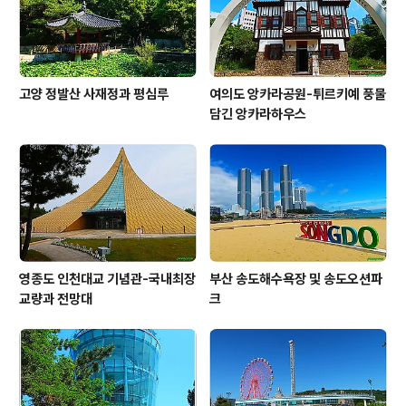
고양 정발산 사재정과 평심루
여의도 앙카라공원-튀르키예 풍물
담긴 앙카라하우스
영종도 인천대교 기념관-국내최장
부산 송도해수욕장 및 송도오션파
교량과 전망대
크