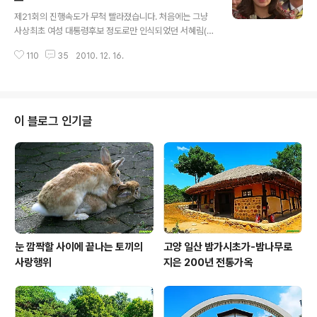
글 내용
민 대표 아들의 불법대선 자금과 병력비리를 폭로하겠다고
제21회의 진행속도가 무척 빨라졌습니다. 처음에는 그냥
협박하면서 "비정한 아버지가 될지 아니면 차기정부의 국
사상최초 여성 대통령후보 정도로만 인식되었던 서혜림(고
무총리가 될지 선택"하라고 다그칩니다. 드디어 선거를 하
현정 분)이 3차례 대선후보 TV토론을 거치는 동안 범야권
루 앞두고 민 대표는 서혜림 후보에 대한 지지철회를 선언
110
35
2010. 12. 16.
단일후보가 되어 집권여당인 강태산(차인표 분) 후보를 바
하며 서혜림이 야권단일후보가 아니라고 밝힙니다. 강태..
짝 추격하게 되었습니다. 더욱 놀랄 사실은 강태산 후보의
참모들이 서혜림과 하도야(권상우 분)가 연인관계임을 폭
로하였지만 서혜림의 진솔한 해명으로 오히려 지지율이 상
승하는 긍정적인 효과를 가져왔습니다. 무엇보다도 괴한의
이 블로그 인기글
차량에 치인 하도야 검사는 정밀검사결과 이상이 없는 것
으로 판명된 것이 다행입니다. 그는 제일 의심스러운 인물
로 오재봉(정일우 분) 의원을, 그 다음에는 산호그룹의 김
명환(최일화 분) 전 회장을 지목하고 앞으로 반드시 배후를
밝혀내겠다고 이(齒)를 바득바득 갑니다. ▲..
눈 깜짝할 사이에 끝나는 토끼의
고양 일산 밤가시초가-밤나무로
사랑행위
지은 200년 전통가옥