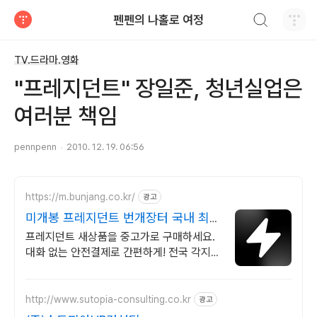
검색하기
펜펜의 나홀로 여정
티스토리
TV.드라마.영화
"프레지던트" 장일준, 청년실업은
여러분 책임
pennpenn
2010. 12. 19. 06:56
https://m.bunjang.co.kr/
광고
미개봉 프레지던트 번개장터 국내 최대
브랜드 중고거래
프레지던트 새상품을 중고가로 구매하세요.
대화 없는 안전결제로 간편하게! 전국 각지에
서 올라오는 전국구 최다 상품 매일 10만 개
이상의 신규 상품 업로드
http://www.sutopia-consulting.co.kr
광고