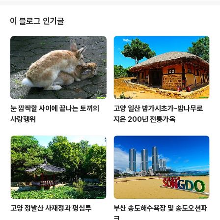
피 한방울 안 섞였다고 하지만 엄연히 오누이 사이인데 어
떻게 결혼을 하냐?"고 폭탄선언을 하면서 "외숙모(도도희)
이 블로그 인기글
가 백설주의 죽은 아들과 양춘희(전인화 분)산 아들(이세윤
지칭)을 바꾸었다고 말했다"고 폭로하자 식사자리는 그야
말로 초토화되고 말았습니다. 이 사실을 알고 있던 민채원-
양춘희-백설주-도도희(박준금 분)는 드디어 올 것이 왔다
는 표정으로 그 자리에 얼어붙었..
눈 깜짝할 사이에 끝나는 토끼의
고양 일산 밤가시초가-밤나무로
사랑행위
지은 200년 전통가옥
고양 정발산 사재정과 평심루
부산 송도해수욕장 및 송도오션파
크