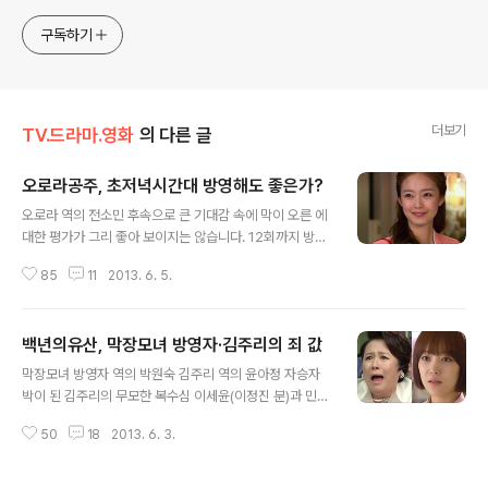
구독하기
더보기
TV.드라마.영화
의 다른 글
오로라공주, 초저녁시간대 방영해도 좋은가?
글 내용
오로라 역의 전소민 후속으로 큰 기대감 속에 막이 오른 에
대한 평가가 그리 좋아 보이지는 않습니다. 12회까지 방영
된 현재 도처에서 불륜이 판을 치고, 등장인물들의 성적인
85
11
2013. 6. 5.
대화가 너무 노골적이며, 주인공 오로라(전소민 분)가 지나
치게 오만방자하고, 황마마(오창석 분)와 오로라가 데이트
하며 술(칵테일 포함)을 마시고 운전하는 등 교통안전을 무
백년의유산, 막장모녀 방영자·김주리의 죄 값
시한다는 등의 지적이 주류를 이루고 있습니다. 또 황씨가
글 내용
문의 노처녀 3남매가 뜬금없이 불어로 대화하는 것도 정상
막장모녀 방영자 역의 박원숙 김주리 역의 윤아정 자승자
은 아닙니다. 불어실력을 과시하고 싶다면 황시몽(김보연
박이 된 김주리의 무모한 복수심 이세윤(이정진 분)과 민채
분)이 운영하는 프랑스식당 베르사이유에 3자매가 모여 있
원(유진 분)의 결혼식 날짜를 잡고 엄팽달(신구 분)네 가족
는데 프랑스인이 식사하러 들어왔을 때 자연스럽게 불어로
50
18
2013. 6. 3.
이 이세윤의 부모 이동규(남명철 분)-백설주(차화연 분) 부
대화를 나눌 수 있거든요. 글쓴이도 드라마를 시청하면서
부를 국숫집으로 초청해 식사하는 자리에 민채원의 전 남
방영시간대를 잘 못 선택했다는 느낌을..
편 김철규(최원영 분)가 나타나 "이 결혼 안 된다. 아무리