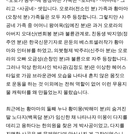
<오로가 공주>에 등장하는 가족은 <로라네> <마마네> 그
리고 <사공네> 셋입니다. 오로라(전소민 분) 가족과 황마마
(오창석 분) 가족들은 모두 자주 등장합니다. 그렇지만 사
공네 가족 중 어머니 왕여옥(임예진 분)은 과거 오로라의
아버지 오대산(변희봉 분)과 불륜관계로, 친동생 박지영(정
주연 분)은 한국신문기자로 은둔의 베스트셀러작가 황마
마와 인터뷰를 하였고, 의붓형제 박주리(신주아 분)는 오로
라의 오빠 오금성(손창민 분)과 불륜으로 자주 등장합니다.
그러나 막상 한의사인 박사공(김정도 분)은 이상한 헤어스
타일로 가끔 브라운관에 모습을 나타내 흔치 않은 몸짓으
로 운동을 하는 것 이외에는 전혀 역할이 없어 이런 무용지
물 캐릭터를 왜 만들었는지 몰랐습니다.
최근에는 황마마의 둘째 누나 황미몽(박해미 분)의 숨겨진
딸 노다지(백옥담 분)가 임신한 채 나타나자 미몽이 다지를
데리고 용하다는 한의원을 찾은 게 박사공이었고, 다지를
진맥한 사공은 별 문제없다며 안심시킨 게 고작이었습니