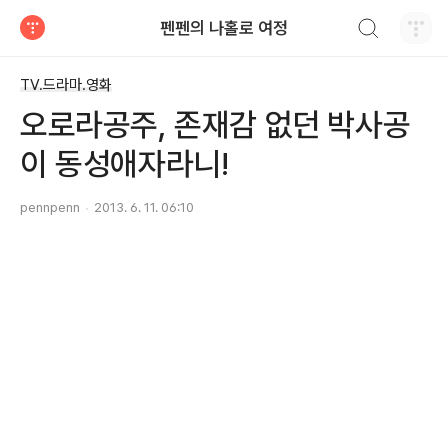
검색하기
펜펜의 나홀로 여정
티스토리
TV.드라마.영화
오로라공주, 존재감 없던 박사공
이 동성애자라니!
pennpenn
2013. 6. 11. 06:10