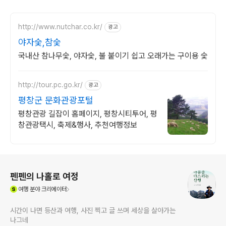
http://www.nutchar.co.kr/
광고
야자숯,참숯
국내산 참나무숯, 야자숯, 불 붙이기 쉽고 오래가는 구이용 숯
http://tour.pc.go.kr/
광고
평창군 문화관광포털
평창관광 길잡이 홈페이지, 평창시티투어, 평
창관광택시, 축제&행사, 추천여행정보
로그 정보
펜펜의 나홀로 여정
(새창열림)
여행
분야 크리에이터
시간이 나면 등산과 여행, 사진 찍고 글 쓰며 세상을 살아가는
나그네