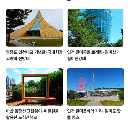
영종도 인천대교 기념관-국내최장
인천 월미공원 트레킹-월미산과
교량과 전망대
월미전망대
마산 임항선 그린웨이-폐철길을
인천 월미문화의 거리-월미도 핫
활용한 도심산책로
플 명소