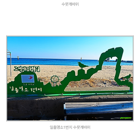
수뭇개바위
일출명소1번지 수뭇개바위