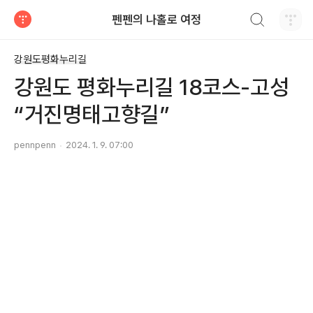
검색하기
펜펜의 나홀로 여정
티스토리
강원도평화누리길
강원도 평화누리길 18코스-고성
“거진명태고향길”
pennpenn
2024. 1. 9. 07:00