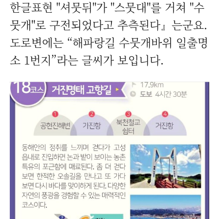
한글표현 "셔뭇뒤"가 "스뭇대"를 거쳐 "수
뭇개"로 구전되었다고 추측된다』는군요.
도로변에는 “해파랑길 수뭇개바위 일출명
소 1번지”라는 글씨가 보입니다.