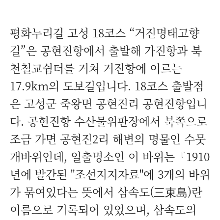
평화누리길 고성 18코스 “거진명태고향
길”은 공현진항에서 출발해 가진항과 북
천철교쉼터를 거쳐 거진항에 이르는
17.9km의 도보길입니다. 18코스 출발점
은 고성군 죽왕면 공현진리 공현진항입니
다. 공현진항 수산물위판장에서 북쪽으로
조금 가면 공현진2리 해변의 명물인 수뭇
개바위인데, 일출명소인 이 바위는『1910
년에 발간된 "조선지지자료"에 3개의 바위
가 묶여있다는 뜻에서 삼속도(三束島)란
이름으로 기록되어 있었으며, 삼속도의