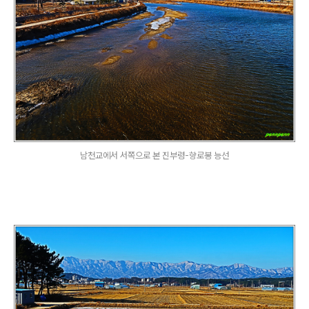
남천교에서 서쪽으로 본 진부령-향로봉 능선