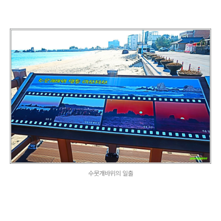
수뭇개바위의 일출