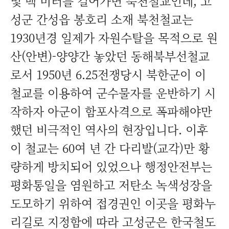
몇 백 미터를 걸어가면 북천철교인데, 고
성군 간성읍 봉호리 소재 북천철교는
1930년경 일제가 자원수탈을 목적으로 원
산(안변)-양양간 놓았던 동해북부선철교
로서 1950년 6.25전쟁당시 북한군이 이
철교를 이용하여 군수물자를 운반하기 시
작하자 아군이 함포사격으로 폭파해야만
했던 비극적인 역사의 현장입니다. 이후
이 철교는 60여 년 간 다리발(교각)만 황
량하게 방치되어 있었으나 행정안전부는
평화통일을 염원하고 저탄소 녹색성장을
도모하기 위하여 접경권인 이곳을 평화누
리길로 지정함에 따라 고성군은 한국철도