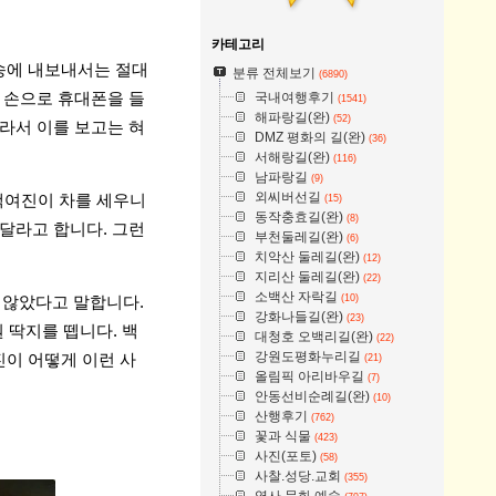
카테고리
송에 내보내서는 절대
분류 전체보기
(6890)
국내여행후기
 손으로 휴대폰을 들
(1541)
해파랑길(완)
(52)
라서 이를 보고는 혀
DMZ 평화의 길(완)
(36)
서해랑길(완)
(116)
남파랑길
(9)
외씨버선길
 백여진이 차를 세우니
(15)
동작충효길(완)
(8)
달라고 합니다. 그런
부천둘레길(완)
(6)
치악산 둘레길(완)
(12)
지리산 둘레길(완)
(22)
소백산 자락길
(10)
 않았다고 말합니다.
강화나들길(완)
(23)
 딱지를 뗍니다. 백
대청호 오백리길(완)
(22)
강원도평화누리길
이 어떻게 이런 사
(21)
올림픽 아리바우길
(7)
안동선비순례길(완)
(10)
산행후기
(762)
꽃과 식물
(423)
사진(포토)
(58)
사찰.성당.교회
(355)
역사.문화.예술