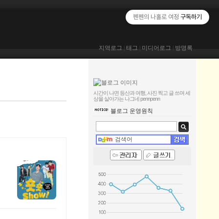
펜펜의 나홀로 여정
구독하기
지역로그
|
태그
|
미디어로그
|
방명록
시간이 나면 등산과 여행, 사진 찍고 글 쓰며 세
상을 살아가는 나그네
pennpenn
블로그 운영원칙