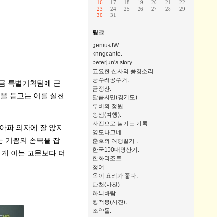
16
17
18
19
20
21
22
23
24
25
26
27
28
29
30
31
링크
geniusJW.
knngdante.
peterjun's story.
고요한 산사의 풍경소리.
공수래공수거.
지금 특별기획팀에 근
금정산.
을 듣고는 이를 실천
달콤시민(경기도).
루비의 정원.
빵샘(여행).
사진으로 남기는 기록.
아파 의자에 잘 앉지
영도나그네.
는 기쁨의 손목을 잡
춘호의 여행일기 .
한국100대명산기.
에게 이는 고문보다 더
한화리조트.
청여.
옥이 요리가 좋다.
단천(사진).
하늬바람.
향적봉(사진).
조약돌.