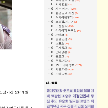
(797)
시사.칼럼
(58)
사는 이야기
(208)
좋은 글과 사진
(6)
해외여행후기
(163)
프로필.미디어
(7)
맛집.음식
(256)
책이야기.독후감
(19)
재태크
(3)
동물.곤충
(33)
스포츠
(44)
IT.자동차
(31)
군대생활
(6)
블로그
(15)
운동.건강
(17)
TV.드라마.영화
(1271)
자연.다큐
(428)
기타 자료
(12)
태그목록
광개토태왕
권오복
욕망의 불꽃
계
조정기간 중(3개월
애정만만세
백
백광현 조승우
무
신
추노
유승호
빛나는 로맨스
백
년의유산
서우
신들의 만찬
진이한