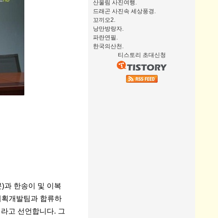
산울림 사진여행.
드래곤 사진속 세상풍경.
꼬끼오2.
낭만방랑자.
파란연필.
한국의산천.
티스토리 초대신청
)과 한송이 및 이복
 기획개발팀과 합류하
이라고 선언합니다. 그