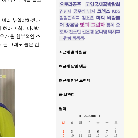
저히 장바구니를 들고
오로라공주
고양국제꽃박람회
코엑스
김민재
공주의 남자
KBS
마의
바람불
일일연속극
김소은
는 빨리 누워야하겠다
어 좋은날
빛과 그림자
동이
오
 하라고 합니다. 밖
로라 전소민
신은경
윤나영
박시후
우가 될 천부적인 소
다함께 차차차
서는 그래도 둘은 한
최근에 올라온 글
최근에 달린 댓글
최근에 받은 트랙백
글 보관함
달력
«
2026/08
»
일
월
화
수
목
금
토
1
2
3
4
5
6
7
8
9
10
11
12
13
14
15