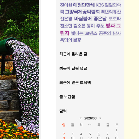
애정만만세
진이한
KBS 일일연속
고양국제꽃박람회
극
백년의유산
바람불어 좋은날
신은경
오로라
빛과 그
전소민
김소은
동이
추노
림자
빛나는 로맨스
공주의 남자
욕망의 불꽃
최근에 올라온 글
최근에 달린 댓글
최근에 받은 트랙백
글 보관함
달력
«
2026/08
»
일
월
화
수
목
금
토
1
2
3
4
5
6
7
8
9
10
11
12
13
14
15