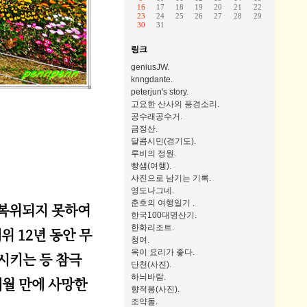
16
17
18
19
20
21
22
23
24
25
26
27
28
29
30
31
링크
geniusJW.
knngdante.
peterjun's story.
고요한 산사의 풍경소리.
공수래공수거.
금정산.
달콤시민(경기도).
루비의 정원.
빵샘(여행).
사진으로 남기는 기록.
영도나그네.
춘호의 여행일기 .
후 복위되지 못하여
한국100대명산기.
한화리조트.
위 12년 동안 무
청여.
옥이 요리가 좋다.
생시키는 등 참극
단천(사진).
하늬바람.
개월 만에 사망한
향적봉(사진).
조약돌.