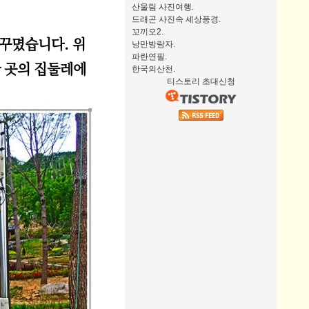
산울림 사진여행.
드래곤 사진속 세상풍경.
꼬끼오2.
꾸몄습니다. 위
낭만방랑자.
파란연필.
 곳의 집둘레에
한국의산천.
티스토리 초대신청