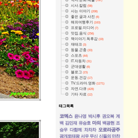
(797)
시사.칼럼
(58)
사는 이야기
(208)
좋은 글과 사진
(6)
해외여행후기
(163)
프로필.미디어
(7)
맛집.음식
(256)
책이야기.독후감
(19)
재태크
(3)
동물.곤충
(33)
스포츠
(44)
IT.자동차
(31)
군대생활
(6)
블로그
(15)
운동.건강
(17)
TV.드라마.영화
(1271)
자연.다큐
(428)
기타 자료
(12)
태그목록
코엑스
윤나영
박시후
권오복
계
마의
백
김민재
유승호
백광현 조
오로라공주
승우
다함께 차차차
광개토태왕
서우
무신
신들의 만찬