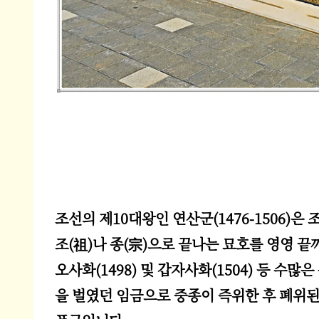
조선의 제10대왕인 연산군(1476-1506)
조(祖)나 종(宗)으로 끝나는 묘호를 영영 끝까
오사화(1498) 및 갑자사화(1504) 등 수
을 벌였던 임금으로 중종이 즉위한 후 폐위된