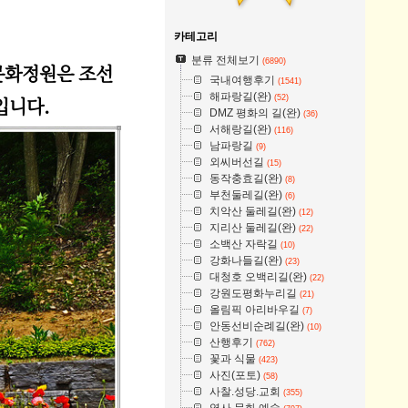
카테고리
분류 전체보기
(6890)
사문화정원은 조선
국내여행후기
(1541)
해파랑길(완)
(52)
입니다.
DMZ 평화의 길(완)
(36)
서해랑길(완)
(116)
남파랑길
(9)
외씨버선길
(15)
동작충효길(완)
(8)
부천둘레길(완)
(6)
치악산 둘레길(완)
(12)
지리산 둘레길(완)
(22)
소백산 자락길
(10)
강화나들길(완)
(23)
대청호 오백리길(완)
(22)
강원도평화누리길
(21)
올림픽 아리바우길
(7)
안동선비순례길(완)
(10)
산행후기
(762)
꽃과 식물
(423)
사진(포토)
(58)
사찰.성당.교회
(355)
역사.문화.예술