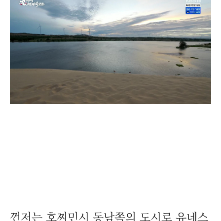
껀저는 호찌민시 동남쪽의 도시로 유네스